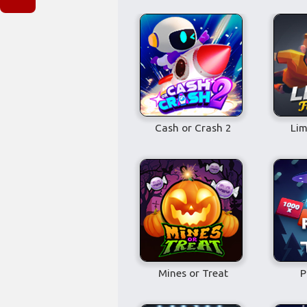
Cash or Crash 2
Lim
Mines or Treat
P