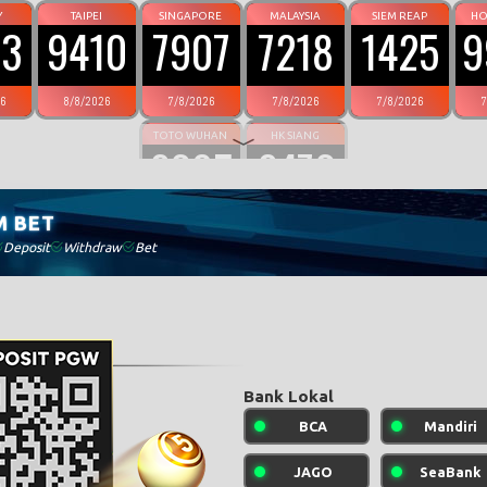
Y
TAIPEI
SINGAPORE
MALAYSIA
SIEM REAP
H
13
9410
7907
7218
1425
9
26
8/8/2026
7/8/2026
7/8/2026
7/8/2026
7
TOTO WUHAN
HK SIANG
2605
2476
Odds HiLo
Thai Hi Lo
Lucky Whe
M BET
8/8/2026
8/8/2026
Deposit
Withdraw
Bet
carat Babes
Caribbean Saga
Virtual Drago
Bank Lokal
Baccara
BCA
Mandiri
JAGO
SeaBank