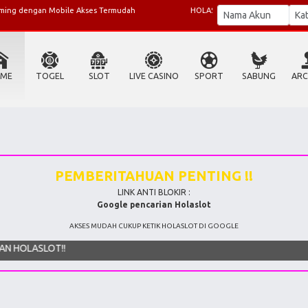
dengan Mobile Akses Termudah
HOLASLOT: Rekomendasi Situs Gamin
ME
TOGEL
SLOT
LIVE CASINO
SPORT
SABUNG
ARC
PEMBERITAHUAN PENTING !!
LINK ANTI BLOKIR :
Google pencarian Holaslot
AKSES MUDAH CUKUP KETIK HOLASLOT DI GOOGLE
T!!