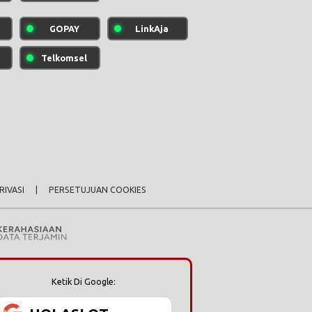
GOPAY
LinkAja
Telkomsel
arat
Bau Cua
RIVASI
|
PERSETUJUAN COOKIES
r
Pok Deng
Ketik Di Google: