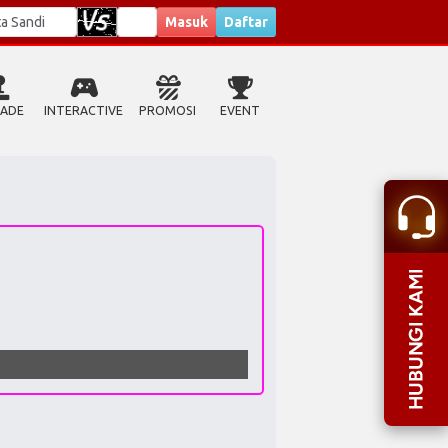
g dengan Mobile Akses Termudah
Masuk
Daftar
ADE
INTERACTIVE
PROMOSI
EVENT