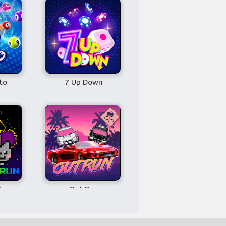
to
7 Up Down
t
Out Run