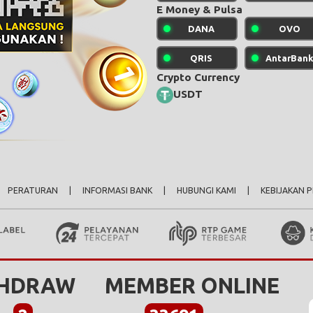
E Money & Pulsa
DANA
OVO
QRIS
AntarBank
Crypto Currency
USDT
tual Roulette
Virtual Sic Bo
Virtual Bacc
PERATURAN
|
INFORMASI BANK
|
HUBUNGI KAMI
|
KEBIJAKAN P
mber Game
Fan Tan
RNG Wa
THDRAW
MEMBER ONLINE