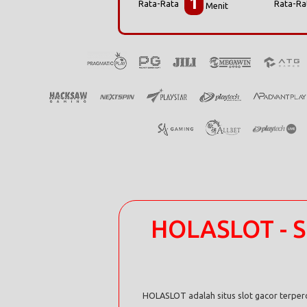
1
Rata-Rata
Rata-Ra
Menit
Keno
HOLASLOT - Si
Golden Crab
Ang
HOLASLOT adalah situs slot gacor terperc