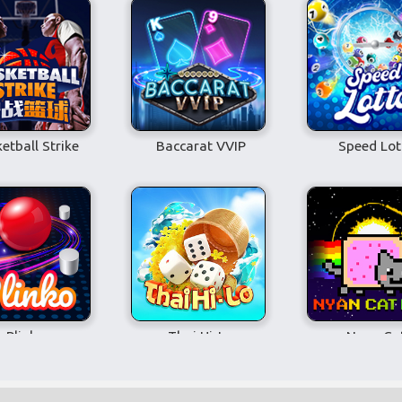
etball Strike
Baccarat VVIP
Speed Lot
Plinko
Thai Hi-Lo
Nyan Ca