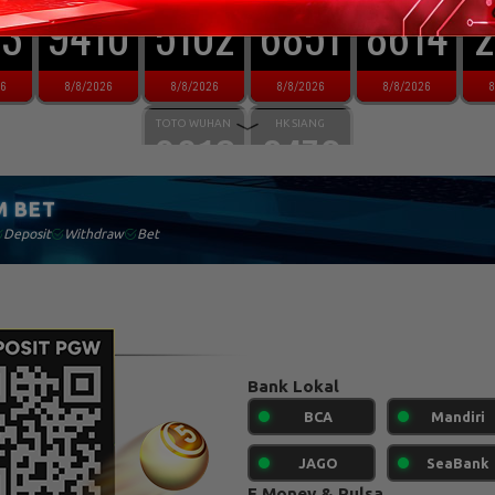
Y
TAIPEI
SINGAPORE
MALAYSIA
SIEM REAP
H
13
9410
5102
6851
8614
2
26
8/8/2026
8/8/2026
8/8/2026
8/8/2026
8
TOTO WUHAN
HK SIANG
9813
2476
M BET
9/8/2026
8/8/2026
Deposit
Withdraw
Bet
Bank Lokal
BCA
Mandiri
JAGO
SeaBank
E Money & Pulsa