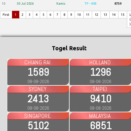
10
30 Jul 2026
Kamis
TP - 408
8759
First
1
2
3
4
5
6
7
8
9
10
11
12
13
14
15
(
)
Togel Result
CHIANG RAI
HOLLAND
1589
1296
08-08-2026
08-08-2026
SYDNEY
TAIPEI
2413
9410
08-08-2026
08-08-2026
SINGAPORE
MALAYSIA
5102
6851