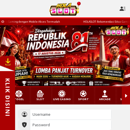
s Gaming dengan Mobile Akses Termudah
HOLASLOT: Rekomendasi Situs Gaming de
KLIK DISINI
TOGEL
SLOT
LIVE CASINO
SPORT
ARCADE
SABU