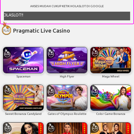
AKSES MUDAH CUKUP KETIK HOLASLOT DI GOOGLE
LASLOT!!
Pragmatic Live Casino
Spaceman
High Flyer
Mega Wheel
Sweet Bonanza Candyland
Gates of Olympus Roulette
Color Game Bonanza