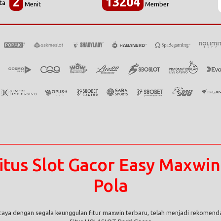
2
13204
ta
Menit
Member
ot Smash
Joker King
Lightning 
Mr. Hippo
Ocean Chest
Princess Of 
tus Slot Gacor Easy Maxwin 
Pola
aya dengan segala keunggulan fitur maxwin terbaru, telah menjadi rekomenda