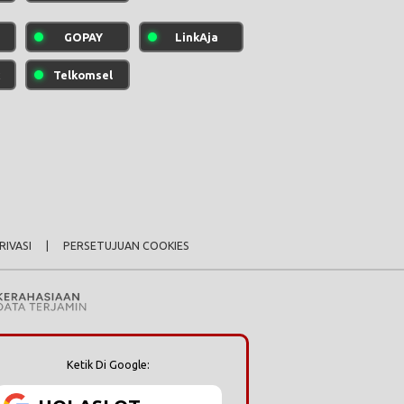
GOPAY
LinkAja
Telkomsel
oad
Forest Secret
RIVASI
|
PERSETUJUAN COOKIES
Bee
Holy Goat
Ketik Di Google: