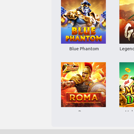
Blue Phantom
Legen
Roma
Mah