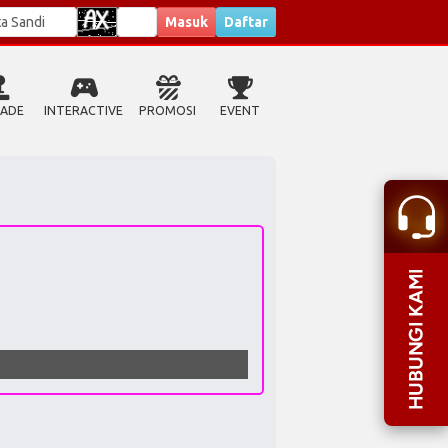
g dengan Mobile Akses Termudah
Masuk
Daftar
ADE
INTERACTIVE
PROMOSI
EVENT