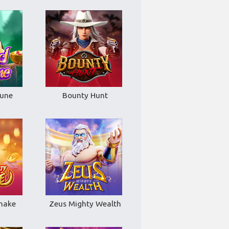
tune
Bounty Hunt
Snake
Zeus Mighty Wealth